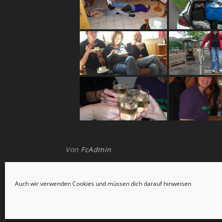
Von
FcAdmin
Auch wir verwenden Cookies und müssen dich darauf hinweisen
Ashe Theme von
WP Royal
.
Copyrig