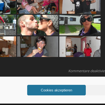
Kommentare deaktivie
Cookies akzeptieren
ht © 2026
www.tanzgruppe-flyingcircus.de
| Alle Rechte vorbehalten |
Imp