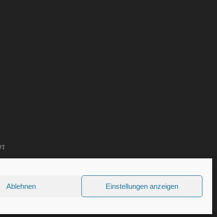
für 2010 – thalfang
rt
Ablehnen
Einstellungen anzeigen
ressum
-
Datenschutzerklärung
-
Cookie-Richtlinie (EU)